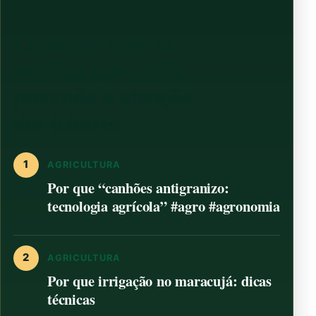
Continue com as
notícias que estão
puxando a atenção
dos leitores
1
AGRICULTURA
Por que “canhões antigranizo:
tecnologia agrícola” #agro #agronomia
2
AGRICULTURA
Por que irrigação no maracujá: dicas
técnicas