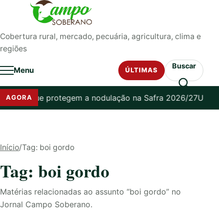
Pular para o conteúdo
Cobertura rural, mercado, pecuária, agricultura, clima e
regiões
Buscar
Menu
ÚLTIMAS
s que protegem a nodulação na Safra 2026/27
USDA eleva a
AGORA
Início
/
Tag: boi gordo
Tag: boi gordo
Matérias relacionadas ao assunto “boi gordo” no
Jornal Campo Soberano.