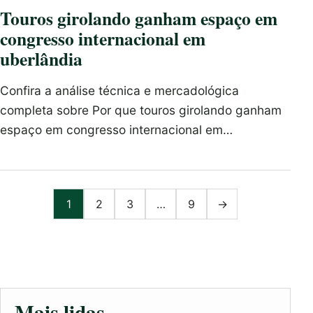
Touros girolando ganham espaço em
congresso internacional em
uberlândia
Confira a análise técnica e mercadológica
completa sobre Por que touros girolando ganham
espaço em congresso internacional em…
Paginação de posts
1
2
3
…
9
→
Mais lidas