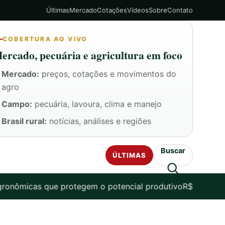
Últimas
Mercado
Cotações
Vídeos
Sobre
Contato
COBERTURA AO VIVO
ercado, pecuária e agricultura em foco
Mercado:
preços, cotações e movimentos do
agro
Campo:
pecuária, lavoura, clima e manejo
Brasil rural:
notícias, análises e regiões
Buscar
ÚLTIMAS
s que protegem o potencial produtivo
R$ 369,10/@ em janeir