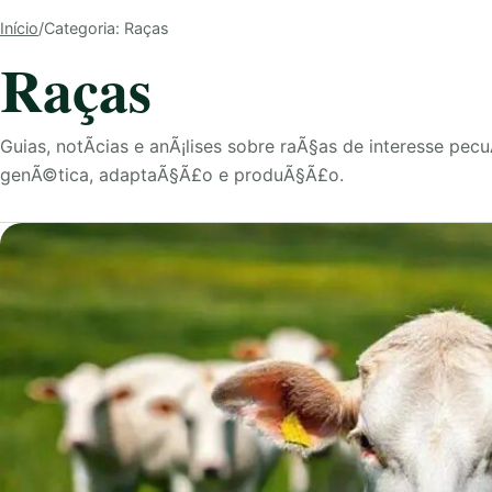
Início
/
Categoria: Raças
Raças
Guias, notÃ­cias e anÃ¡lises sobre raÃ§as de interesse pe
genÃ©tica, adaptaÃ§Ã£o e produÃ§Ã£o.