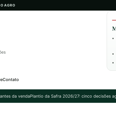
DO AGRO
M
ões
re
Contato
venda
Plantio da Safra 2026/27: cinco decisões agronômica