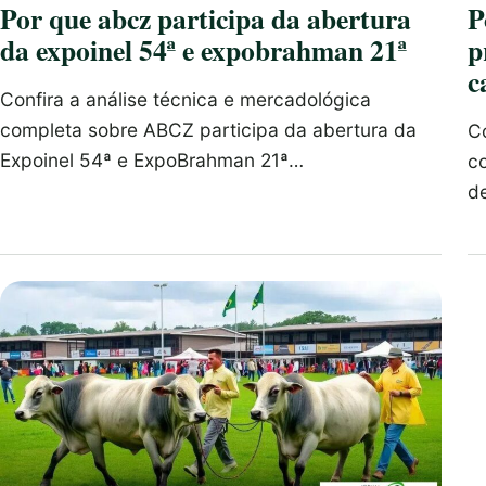
Por que abcz participa da abertura
P
da expoinel 54ª e expobrahman 21ª
p
c
Confira a análise técnica e mercadológica
completa sobre ABCZ participa da abertura da
Co
Expoinel 54ª e ExpoBrahman 21ª…
c
d