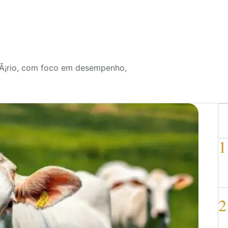
cuÃ¡rio, com foco em desempenho,
1
2