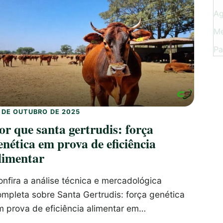
Ag
M
P
1 DE OUTUBRO DE 2025
or que santa gertrudis: força
enética em prova de eficiência
limentar
nfira a análise técnica e mercadológica
ompleta sobre Santa Gertrudis: força genética
m prova de eficiência alimentar em…