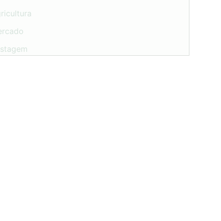
ricultura
ercado
astagem