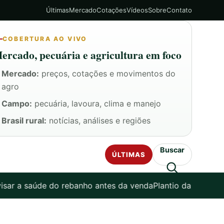
Últimas
Mercado
Cotações
Vídeos
Sobre
Contato
COBERTURA AO VIVO
ercado, pecuária e agricultura em foco
Mercado:
preços, cotações e movimentos do
agro
Campo:
pecuária, lavoura, clima e manejo
Brasil rural:
notícias, análises e regiões
Buscar
ÚLTIMAS
aúde do rebanho antes da venda
Plantio da Safra 2026/27: c