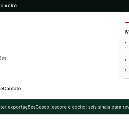
DO AGRO
M
ões
re
Contato
tações
Casco, escore e cocho: seis sinais para revisar a s