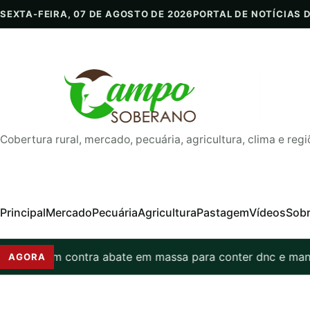
Pular para o conteúdo
SEXTA-FEIRA, 07 DE AGOSTO DE 2026
PORTAL DE NOTÍCIAS 
Cobertura rural, mercado, pecuária, agricultura, clima e regi
Principal
Mercado
Pecuária
Agricultura
Pastagem
Vídeos
Sob
am contra abate em massa para conter dnc e manter expor
AGORA