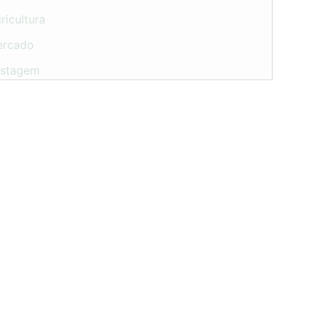
ricultura
ercado
astagem