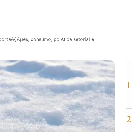
rtaÃ§Ãµes, consumo, polÃ­tica setorial e
1
2