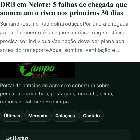
DRB em Nelore: 5 falhas de chegada que
aumentam o risco nos primeiros 30 dias
SumárioResumo RápidoIntroduçãoPor que a chegada
ao confinamento é uma janela críticaTriagem clínica
precisa ser individualVacinação deve ser planejada
antes do transporteÁgua, sombra, ventilação e…
Portal de notícias do agro com cobertura sobre
pecuária, agricultura, pastagem, mercado, clima,
regiões e realidade do campo.
Últimas
Mercado
Cotações
Contato
Editorias