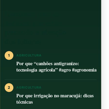
Continue com as
notícias que estão
puxando a atenção
dos leitores
1
AGRICULTURA
Por que “canhões antigranizo:
tecnologia agrícola” #agro #agronomia
2
AGRICULTURA
Por que irrigação no maracujá: dicas
técnicas