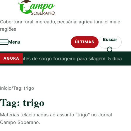
Pular para o conteúdo
Cobertura rural, mercado, pecuária, agricultura, clima e
regiões
Buscar
Menu
ÚLTIMAS
sementes de sorgo forrageiro para silagem: 5 dicas em 20
AGORA
Início
/
Tag: trigo
Tag: trigo
Matérias relacionadas ao assunto “trigo” no Jornal
Campo Soberano.