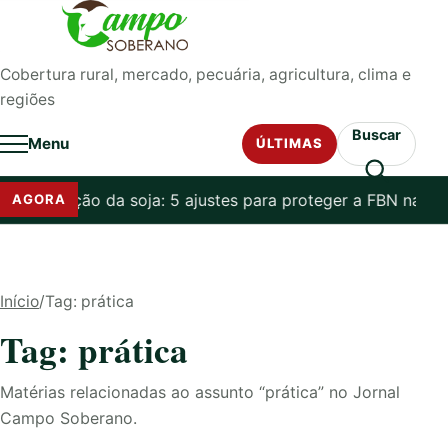
Pular para o conteúdo
Cobertura rural, mercado, pecuária, agricultura, clima e
regiões
Buscar
Menu
ÚLTIMAS
-inoculação da soja: 5 ajustes para proteger a FBN na Saf
AGORA
Início
/
Tag: prática
Tag: prática
Matérias relacionadas ao assunto “prática” no Jornal
Campo Soberano.