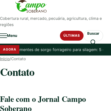
Pular para o conteúdo
Cobertura rural, mercado, pecuária, agricultura, clima e
regiões
Buscar
Menu
ÚLTIMAS
or que sementes de sorgo forrageiro para silagem: 5 dica
AGORA
Início
/
Contato
Contato
Fale com o Jornal Campo
Soberano