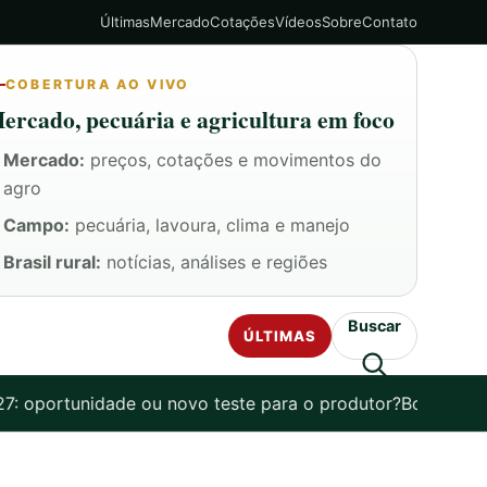
Últimas
Mercado
Cotações
Vídeos
Sobre
Contato
COBERTURA AO VIVO
ercado, pecuária e agricultura em foco
Mercado:
preços, cotações e movimentos do
agro
Campo:
pecuária, lavoura, clima e manejo
Brasil rural:
notícias, análises e regiões
Buscar
ÚLTIMAS
oportunidade ou novo teste para o produtor?
Boi gordo fu