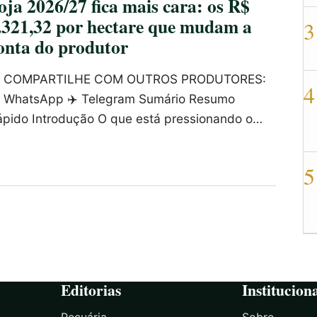
oja 2026/27 fica mais cara: os R$
.321,32 por hectare que mudam a
3
onta do produtor
 COMPARTILHE COM OUTROS PRODUTORES:
4
 WhatsApp ✈️ Telegram Sumário Resumo
ápido Introdução O que está pressionando o…
5
Editorias
Institucion
Pecuária
Sobre