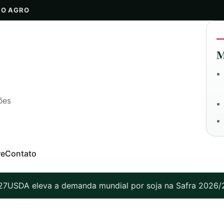
DO AGRO
M
ões
re
Contato
USDA eleva a demanda mundial por soja na Safra 2026/27: 