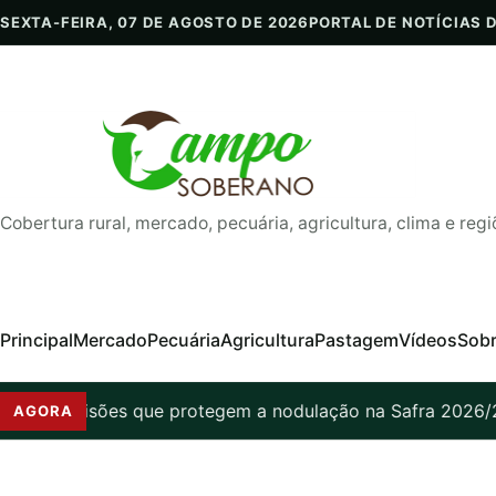
Pular para o conteúdo
SEXTA-FEIRA, 07 DE AGOSTO DE 2026
PORTAL DE NOTÍCIAS 
Cobertura rural, mercado, pecuária, agricultura, clima e regi
Principal
Mercado
Pecuária
Agricultura
Pastagem
Vídeos
Sob
a: 7 decisões que protegem a nodulação na Safra 2026/27
AGORA