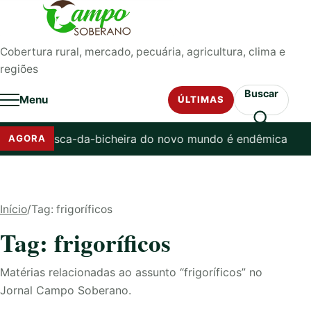
Pular para o conteúdo
Cobertura rural, mercado, pecuária, agricultura, clima e
regiões
Buscar
Menu
ÚLTIMAS
r que mosca-da-bicheira do novo mundo é endêmica no brasi
AGORA
Início
/
Tag: frigoríficos
Tag: frigoríficos
Matérias relacionadas ao assunto “frigoríficos” no
Jornal Campo Soberano.