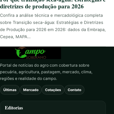
diretrizes de produção para 2026
Confira a análise técnica e mercadológica completa
sobre Transição seca-água: Estratégias e Diretrizes
de Produção para 2026 em 2026: dados da Embrapa,
Cepea, MAPA…
Portal de notícias do agro com cobertura sobre
pecuária, agricultura, pastagem, mercado, clima,
regiões e realidade do campo.
Últimas
Mercado
Cotações
Contato
Editorias