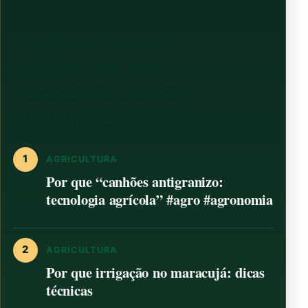
Continue com as
notícias que estão
puxando a atenção
dos leitores
1
AGRICULTURA
Por que “canhões antigranizo:
tecnologia agrícola” #agro #agronomia
2
AGRICULTURA
Por que irrigação no maracujá: dicas
técnicas