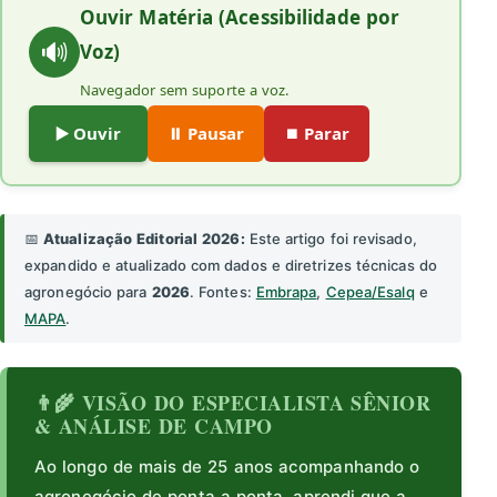
Ouvir Matéria (Acessibilidade por
🔊
Voz)
Navegador sem suporte a voz.
▶️ Ouvir
⏸️ Pausar
⏹️ Parar
📅
Atualização Editorial 2026:
Este artigo foi revisado,
expandido e atualizado com dados e diretrizes técnicas do
agronegócio para
2026
. Fontes:
Embrapa
,
Cepea/Esalq
e
MAPA
.
👨‍🌾 VISÃO DO ESPECIALISTA SÊNIOR
& ANÁLISE DE CAMPO
Ao longo de mais de 25 anos acompanhando o
agronegócio de ponta a ponta, aprendi que a