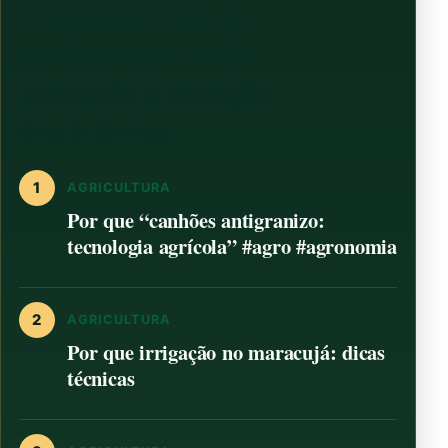
Continue com as
notícias que estão
puxando a atenção
dos leitores
1
AGRICULTURA
Por que “canhões antigranizo:
tecnologia agrícola” #agro #agronomia
2
AGRICULTURA
Por que irrigação no maracujá: dicas
técnicas