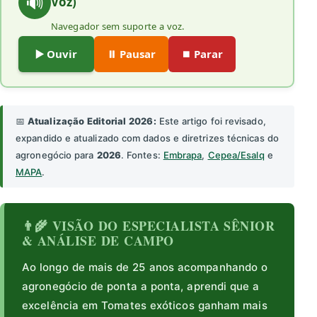
🔊
Voz)
Navegador sem suporte a voz.
▶️ Ouvir
⏸️ Pausar
⏹️ Parar
📅
Atualização Editorial 2026:
Este artigo foi revisado,
expandido e atualizado com dados e diretrizes técnicas do
agronegócio para
2026
. Fontes:
Embrapa
,
Cepea/Esalq
e
MAPA
.
👨‍🌾 VISÃO DO ESPECIALISTA SÊNIOR
& ANÁLISE DE CAMPO
Ao longo de mais de 25 anos acompanhando o
agronegócio de ponta a ponta, aprendi que a
excelência em Tomates exóticos ganham mais