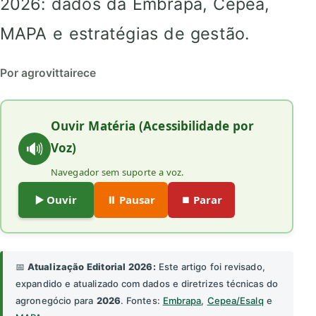
2026: dados da Embrapa, Cepea,
MAPA e estratégias de gestão.
Por agrovittairece
Ouvir Matéria (Acessibilidade por
🔊
Voz)
Navegador sem suporte a voz.
▶️ Ouvir
⏸️ Pausar
⏹️ Parar
📅
Atualização Editorial 2026:
Este artigo foi revisado,
expandido e atualizado com dados e diretrizes técnicas do
agronegócio para
2026
. Fontes:
Embrapa
,
Cepea/Esalq
e