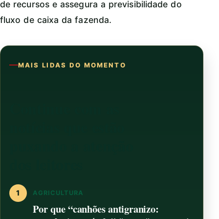
de recursos e assegura a previsibilidade do
fluxo de caixa da fazenda.
MAIS LIDAS DO MOMENTO
Continue com as
notícias que estão
puxando a atenção
dos leitores
1
AGRICULTURA
Por que “canhões antigranizo: