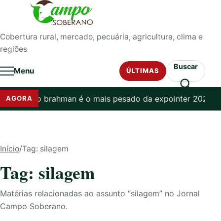
Pular para o conteúdo
Cobertura rural, mercado, pecuária, agricultura, clima e
regiões
Buscar
Menu
ÚLTIMAS
que touro brahman é o mais pesado da expointer 2025 pela
AGORA
Início
/
Tag: silagem
Tag: silagem
Matérias relacionadas ao assunto “silagem” no Jornal
Campo Soberano.