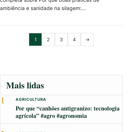
ambiência e sanidade na silagem:…
Paginação de posts
1
2
3
4
→
Mais lidas
1
AGRICULTURA
Por que “canhões antigranizo: tecnologia
agrícola” #agro #agronomia