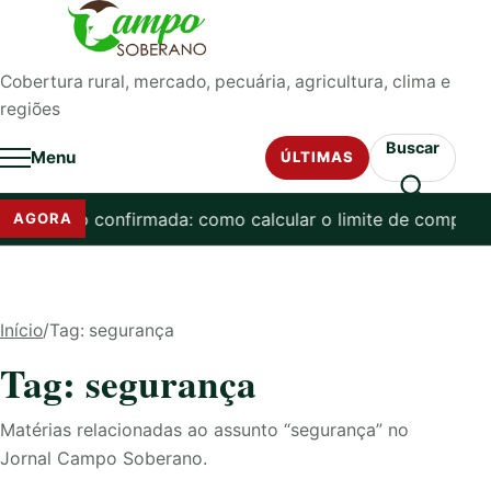
Pular para o conteúdo
Cobertura rural, mercado, pecuária, agricultura, clima e
regiões
Buscar
Menu
ÚLTIMAS
tação confirmada: como calcular o limite de compra na S
AGORA
Início
/
Tag: segurança
Tag: segurança
Matérias relacionadas ao assunto “segurança” no
Jornal Campo Soberano.