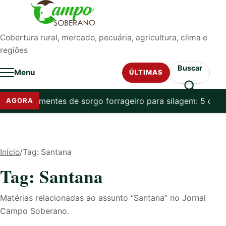
Pular para o conteúdo
Cobertura rural, mercado, pecuária, agricultura, clima e
regiões
Buscar
Menu
ÚLTIMAS
r que sementes de sorgo forrageiro para silagem: 5 dicas
AGORA
Início
/
Tag: Santana
Tag: Santana
Matérias relacionadas ao assunto “Santana” no Jornal
Campo Soberano.