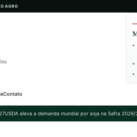
DO AGRO
M
ões
re
Contato
USDA eleva a demanda mundial por soja na Safra 2026/27: