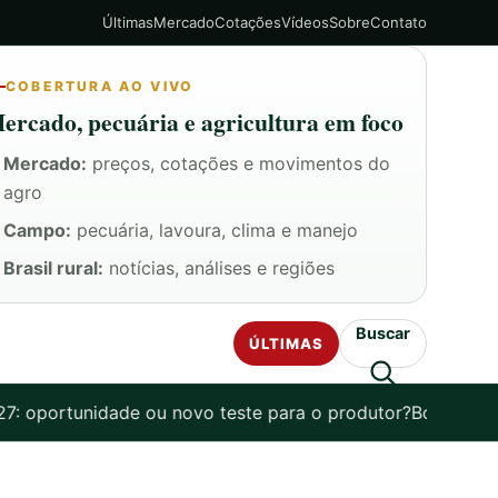
Últimas
Mercado
Cotações
Vídeos
Sobre
Contato
COBERTURA AO VIVO
ercado, pecuária e agricultura em foco
Mercado:
preços, cotações e movimentos do
agro
Campo:
pecuária, lavoura, clima e manejo
Brasil rural:
notícias, análises e regiões
Buscar
ÚLTIMAS
 oportunidade ou novo teste para o produtor?
Boi gordo f