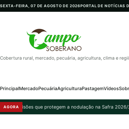
Pular para o conteúdo
SEXTA-FEIRA, 07 DE AGOSTO DE 2026
PORTAL DE NOTÍCIAS 
Cobertura rural, mercado, pecuária, agricultura, clima e regi
Principal
Mercado
Pecuária
Agricultura
Pastagem
Vídeos
Sob
ja: 7 decisões que protegem a nodulação na Safra 2026/27
AGORA