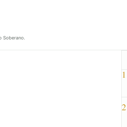
o Soberano.
1
2