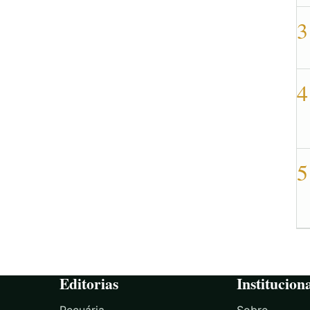
3
4
5
Editorias
Institucion
Pecuária
Sobre