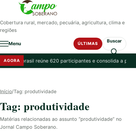
Pular para o conteúdo
Cobertura rural, mercado, pecuária, agricultura, clima e
regiões
Buscar
Menu
ÚLTIMAS
ia brasil reúne 620 participantes e consolida a pecuária br
AGORA
Início
/
Tag: produtividade
Tag: produtividade
Matérias relacionadas ao assunto “produtividade” no
Jornal Campo Soberano.