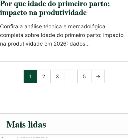
Por que idade do primeiro parto:
impacto na produtividade
Confira a análise técnica e mercadológica
completa sobre Idade do primeiro parto: impacto
na produtividade em 2026: dados…
Paginação de posts
1
2
3
…
5
→
Mais lidas