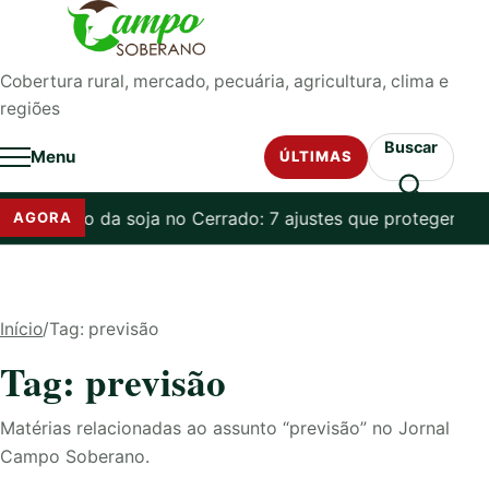
Pular para o conteúdo
Cobertura rural, mercado, pecuária, agricultura, clima e
regiões
Buscar
Menu
ÚLTIMAS
oculação da soja no Cerrado: 7 ajustes que protegem a n
AGORA
Início
/
Tag: previsão
Tag: previsão
Matérias relacionadas ao assunto “previsão” no Jornal
Campo Soberano.