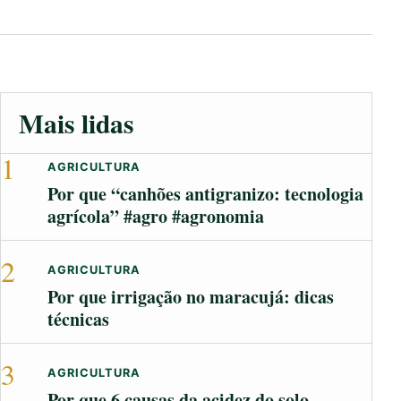
Mais lidas
1
AGRICULTURA
Por que “canhões antigranizo: tecnologia
agrícola” #agro #agronomia
2
AGRICULTURA
Por que irrigação no maracujá: dicas
técnicas
3
AGRICULTURA
Por que 6 causas da acidez do solo