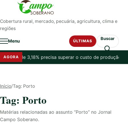
Pular para o conteúdo
Cobertura rural, mercado, pecuária, agricultura, clima e
regiões
Buscar
Menu
ÚLTIMAS
tro: alta de 3,18% precisa superar o custo de produção
Bezer
AGORA
Início
/
Tag: Porto
Tag: Porto
Matérias relacionadas ao assunto “Porto” no Jornal
Campo Soberano.