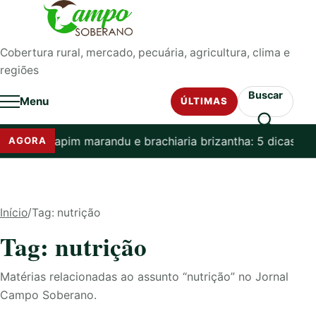
Pular para o conteúdo
Cobertura rural, mercado, pecuária, agricultura, clima e
regiões
Buscar
Menu
ÚLTIMAS
que capim marandu e brachiaria brizantha: 5 dicas de man
AGORA
Início
/
Tag: nutrição
Tag: nutrição
Matérias relacionadas ao assunto “nutrição” no Jornal
Campo Soberano.