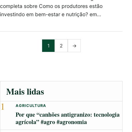
completa sobre Como os produtores estão
investindo em bem-estar e nutrição? em…
Paginação de posts
1
2
→
Mais lidas
1
AGRICULTURA
Por que “canhões antigranizo: tecnologia
agrícola” #agro #agronomia