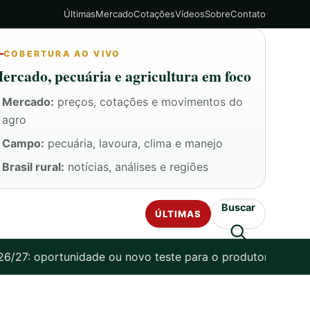
Últimas
Mercado
Cotações
Vídeos
Sobre
Contato
COBERTURA AO VIVO
ercado, pecuária e agricultura em foco
Mercado:
preços, cotações e movimentos do
agro
Campo:
pecuária, lavoura, clima e manejo
Brasil rural:
notícias, análises e regiões
Buscar
ÚLTIMAS
27: oportunidade ou novo teste para o produtor?
Boi gord