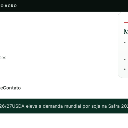
DO AGRO
M
ões
re
Contato
6/27
USDA eleva a demanda mundial por soja na Safra 2026/