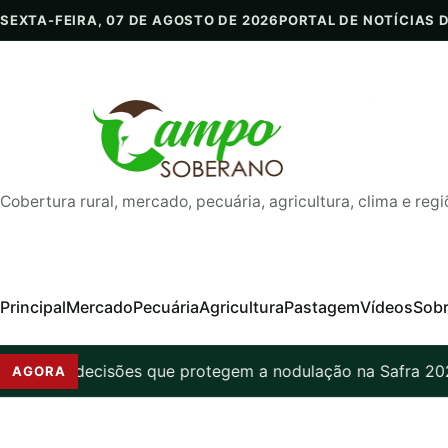
Pular para o conteúdo
SEXTA-FEIRA, 07 DE AGOSTO DE 2026
PORTAL DE NOTÍCIAS 
Cobertura rural, mercado, pecuária, agricultura, clima e regi
Principal
Mercado
Pecuária
Agricultura
Pastagem
Vídeos
Sob
 soja: 7 decisões que protegem a nodulação na Safra 202
AGORA