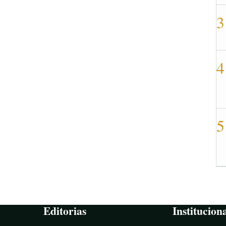
3
4
5
Editorias
Institucion