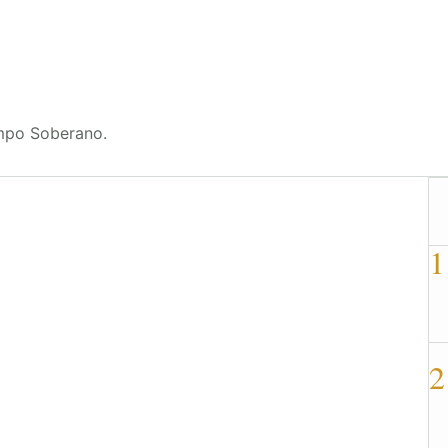
ampo Soberano.
1
2