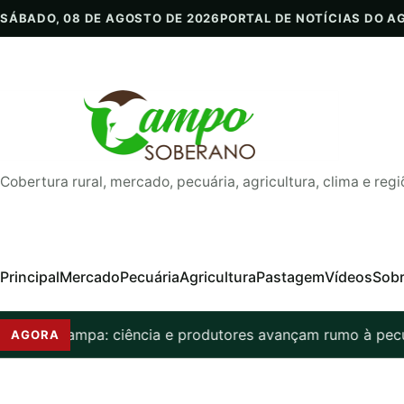
Pular para o conteúdo
SÁBADO, 08 DE AGOSTO DE 2026
PORTAL DE NOTÍCIAS DO A
Cobertura rural, mercado, pecuária, agricultura, clima e regi
Principal
Mercado
Pecuária
Agricultura
Pastagem
Vídeos
Sob
or que pampa: ciência e produtores avançam rumo à pecuár
AGORA