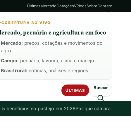
Últimas
Mercado
Cotações
Vídeos
Sobre
Contato
COBERTURA AO VIVO
ercado, pecuária e agricultura em foco
Mercado:
preços, cotações e movimentos do
agro
Campo:
pecuária, lavoura, clima e manejo
Brasil rural:
notícias, análises e regiões
Buscar
ÚLTIMAS
 5 benefícios no pastejo em 2026
Por que câmara aprova pro