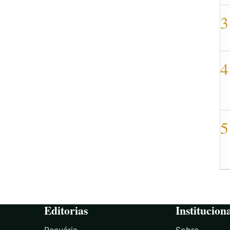
3
4
5
Editorias
Institucion
Pecuária
Sobre