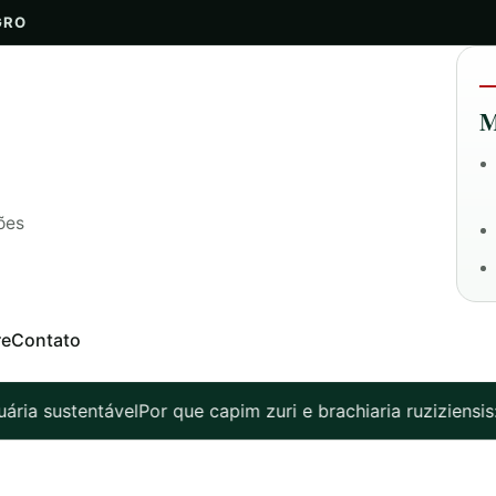
GRO
M
ões
re
Contato
ia sustentável
Por que capim zuri e brachiaria ruziziensis: