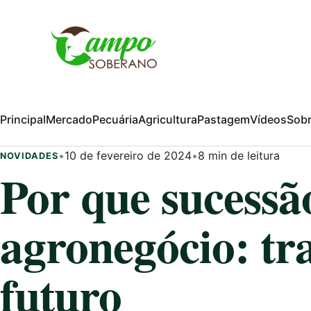
Pular para o conteúdo
Principal
Mercado
Pecuária
Agricultura
Pastagem
Vídeos
Sob
•
10 de fevereiro de 2024
•
8 min de leitura
NOVIDADES
Por que sucessã
agronegócio: tr
futuro