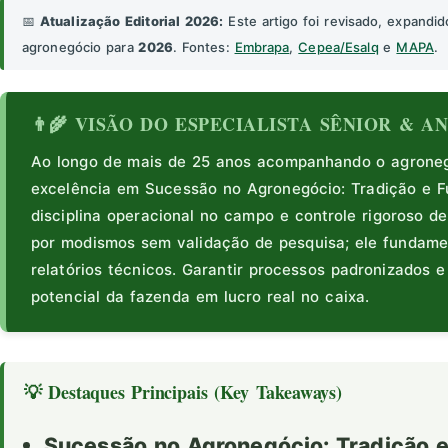
📅
Atualização Editorial 2026:
Este artigo foi revisado, expandid
agronegócio para
2026
. Fontes:
Embrapa
,
Cepea/Esalq
e
MAPA
.
👨‍🌾 VISÃO DO ESPECIALISTA SÊNIOR & 
Ao longo de mais de 25 anos acompanhando o agronegó
excelência em Sucessão no Agronegócio: Tradição e 
disciplina operacional no campo e controle rigoroso de
por modismos sem validação de pesquisa; ele fundam
relatórios técnicos. Garantir processos padronizados 
potencial da fazenda em lucro real no caixa.
💡 Destaques Principais (Key Takeaways)
Sucessão no Agronegócio: Tradição e