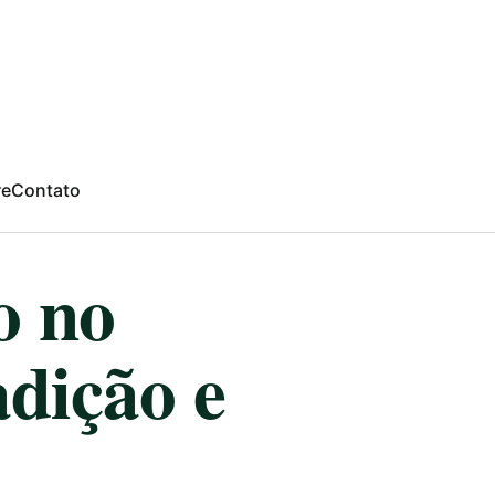
re
Contato
o no
adição e