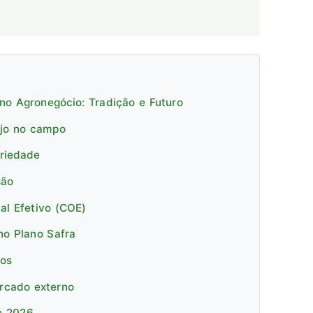
no Agronegócio: Tradição e Futuro
ejo no campo
priedade
são
al Efetivo (COE)
no Plano Safra
cos
ercado externo
e 2026