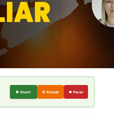
▶️ Ouvir
⏸️ Pausar
⏹️ Parar