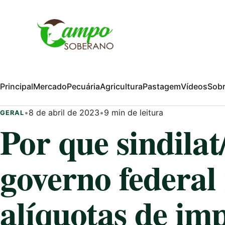
Pular para o conteúdo
Principal
Mercado
Pecuária
Agricultura
Pastagem
Vídeos
Sob
•
8 de abril de 2023
•
9 min de leitura
GERAL
Por que sindilat
governo federal 
alíquotas de im