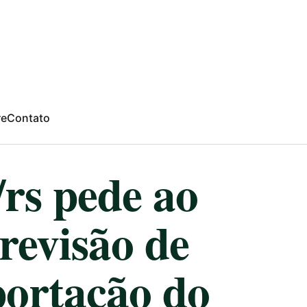
re
Contato
/rs pede ao
revisão de
portação do