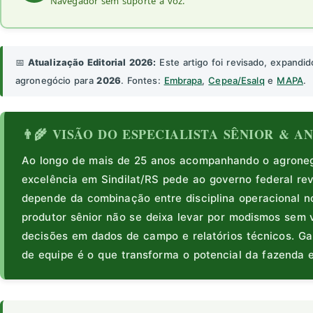
Navegador sem suporte a voz.
📅
Atualização Editorial 2026:
Este artigo foi revisado, expandid
agronegócio para
2026
. Fontes:
Embrapa
,
Cepea/Esalq
e
MAPA
.
👨‍🌾 VISÃO DO ESPECIALISTA SÊNIOR & 
Ao longo de mais de 25 anos acompanhando o agronegó
excelência em Sindilat/RS pede ao governo federal re
depende da combinação entre disciplina operacional n
produtor sênior não se deixa levar por modismos sem 
decisões em dados de campo e relatórios técnicos. Ga
de equipe é o que transforma o potencial da fazenda e