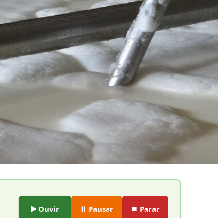
▶️ Ouvir
⏸️ Pausar
⏹️ Parar