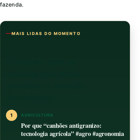
fazenda.
MAIS LIDAS DO MOMENTO
Continue com as
notícias que estão
puxando a atenção
dos leitores
1
AGRICULTURA
Por que “canhões antigranizo:
tecnologia agrícola” #agro #agronomia