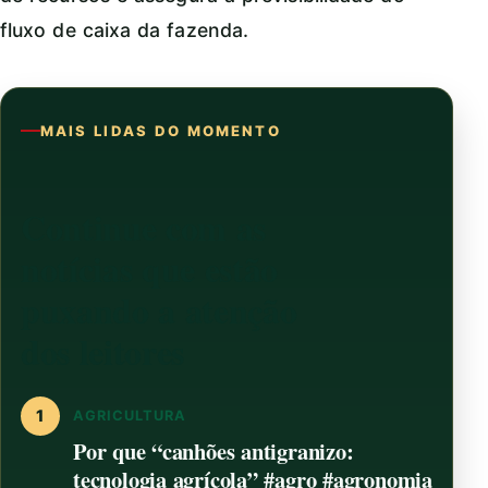
fluxo de caixa da fazenda.
MAIS LIDAS DO MOMENTO
Continue com as
notícias que estão
puxando a atenção
dos leitores
1
AGRICULTURA
Por que “canhões antigranizo:
tecnologia agrícola” #agro #agronomia