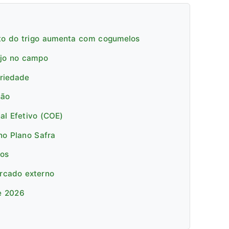
nto do trigo aumenta com cogumelos
ejo no campo
priedade
são
al Efetivo (COE)
no Plano Safra
cos
ercado externo
e 2026