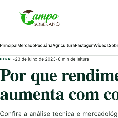
Pular para o conteúdo
Principal
Mercado
Pecuária
Agricultura
Pastagem
Vídeos
Sob
•
23 de julho de 2023
•
8 min de leitura
GERAL
Por que rendime
aumenta com c
Confira a análise técnica e mercadoló