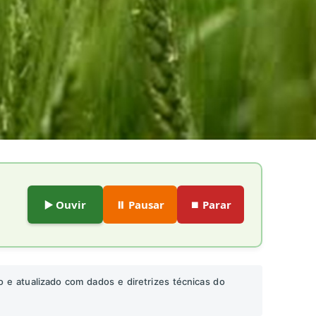
▶️ Ouvir
⏸️ Pausar
⏹️ Parar
o e atualizado com dados e diretrizes técnicas do