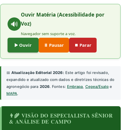
Ouvir Matéria (Acessibilidade por
🔊
Voz)
Navegador sem suporte a voz.
▶️ Ouvir
⏸️ Pausar
⏹️ Parar
📅
Atualização Editorial 2026:
Este artigo foi revisado,
expandido e atualizado com dados e diretrizes técnicas do
agronegócio para
2026
. Fontes:
Embrapa
,
Cepea/Esalq
e
MAPA
.
👨‍🌾 VISÃO DO ESPECIALISTA SÊNIOR
& ANÁLISE DE CAMPO