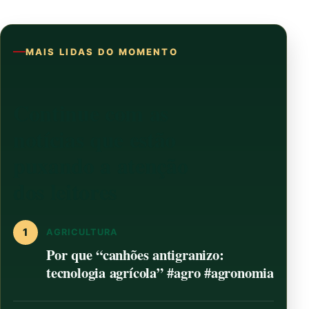
MAIS LIDAS DO MOMENTO
Continue com as
notícias que estão
puxando a atenção
dos leitores
1
AGRICULTURA
Por que “canhões antigranizo:
tecnologia agrícola” #agro #agronomia