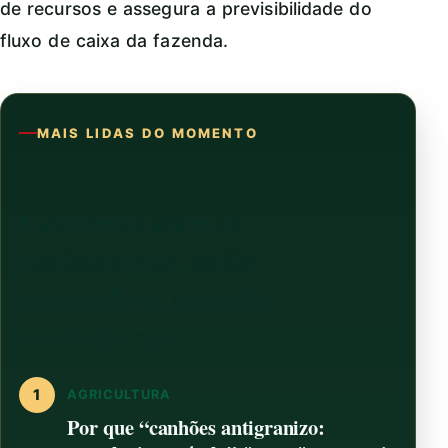
de recursos e assegura a previsibilidade do
fluxo de caixa da fazenda.
MAIS LIDAS DO MOMENTO
Continue com as
notícias que estão
puxando a atenção
dos leitores
1
AGRICULTURA
Por que “canhões antigranizo: