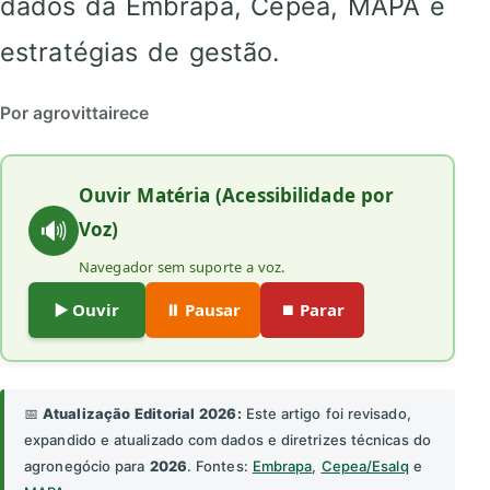
dados da Embrapa, Cepea, MAPA e
estratégias de gestão.
Por agrovittairece
Ouvir Matéria (Acessibilidade por
🔊
Voz)
Navegador sem suporte a voz.
▶️ Ouvir
⏸️ Pausar
⏹️ Parar
📅
Atualização Editorial 2026:
Este artigo foi revisado,
expandido e atualizado com dados e diretrizes técnicas do
agronegócio para
2026
. Fontes:
Embrapa
,
Cepea/Esalq
e