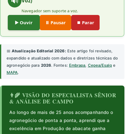
🔊
Voz)
Navegador sem suporte a voz.
▶️ Ouvir
⏸️ Pausar
⏹️ Parar
📅
Atualização Editorial 2026:
Este artigo foi revisado,
expandido e atualizado com dados e diretrizes técnicas do
agronegócio para
2026
. Fontes:
Embrapa
,
Cepea/Esalq
e
MAPA
.
👨‍🌾 VISÃO DO ESPECIALISTA SÊNIOR
& ANÁLISE DE CAMPO
Ao longo de mais de 25 anos acompanhando o
agronegócio de ponta a ponta, aprendi que a
excelência em Produção de abacate ganha