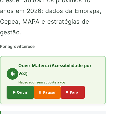
crescer 36,8% nos próximos 10
anos em 2026: dados da Embrapa,
Cepea, MAPA e estratégias de
gestão.
Por agrovittairece
Ouvir Matéria (Acessibilidade por
🔊
Voz)
Navegador sem suporte a voz.
▶️ Ouvir
⏸️ Pausar
⏹️ Parar