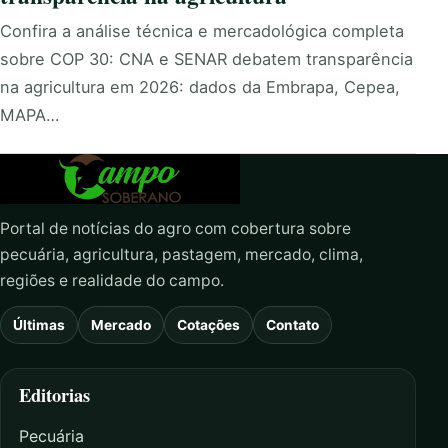
Confira a análise técnica e mercadológica completa
sobre COP 30: CNA e SENAR debatem transparência
na agricultura em 2026: dados da Embrapa, Cepea,
MAPA…
Portal de notícias do agro com cobertura sobre
pecuária, agricultura, pastagem, mercado, clima,
regiões e realidade do campo.
Últimas
Mercado
Cotações
Contato
Editorias
Pecuária