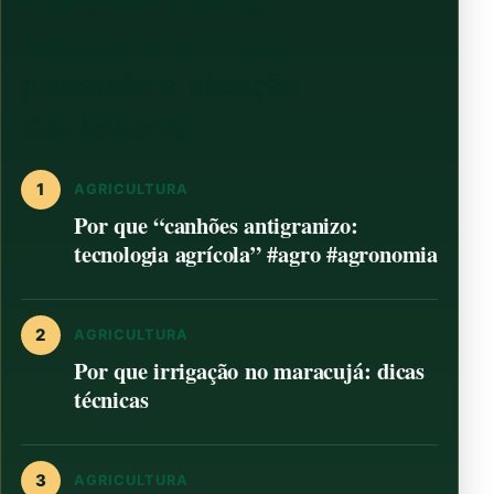
notícias que estão
puxando a atenção
dos leitores
1
AGRICULTURA
Por que “canhões antigranizo:
tecnologia agrícola” #agro #agronomia
2
AGRICULTURA
Por que irrigação no maracujá: dicas
técnicas
3
AGRICULTURA