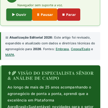
Navegador sem suporte a voz.
▶️ Ouvir
⏸️ Pausar
⏹️ Parar
📅
Atualização Editorial 2026:
Este artigo foi revisado,
expandido e atualizado com dados e diretrizes técnicas do
agronegócio para
2026
. Fontes:
Embrapa
,
Cepea/Esalq
e
MAPA
.
👨‍🌾 VISÃO DO ESPECIALISTA SÊNIOR
& ANÁLISE DE CAMPO
Ao longo de mais de 25 anos acompanhando o
agronegócio de ponta a ponta, aprendi que a
excelência em Plataforma
AgroBrasil+Sustentável: novidades para o setor