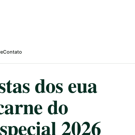
re
Contato
stas dos eua
carne do
especial 2026