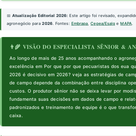
📅
Atualização Editorial 2026:
Este artigo foi revisado, expandid
agronegócio para
2026
. Fontes:
Embrapa
,
Cepea/Esalq
e
MAPA
.
👨‍🌾 VISÃO DO ESPECIALISTA SÊNIOR & 
Ao longo de mais de 25 anos acompanhando o agronegó
excelência em Por que por que pecuaristas dos eua qu
2026 é decisivo em 2026? veja as estratégias de cam
de campo depende da combinação entre disciplina ope
custos. O produtor sênior não se deixa levar por modi
fundamenta suas decisões em dados de campo e relató
padronizados e treinamento de equipe é o que transfo
caixa.