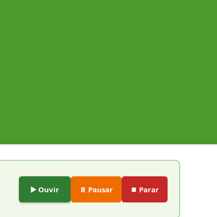
▶️ Ouvir
⏸️ Pausar
⏹️ Parar