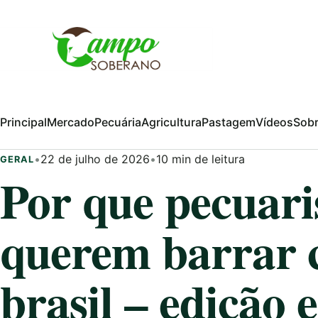
Pular para o conteúdo
Principal
Mercado
Pecuária
Agricultura
Pastagem
Vídeos
Sob
•
22 de julho de 2026
•
10 min de leitura
GERAL
Por que pecuari
querem barrar 
brasil – edição 