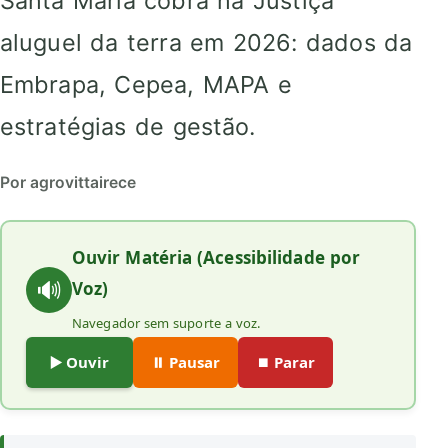
Santa Maria cobra na Justiça
aluguel da terra em 2026: dados da
Embrapa, Cepea, MAPA e
estratégias de gestão.
Por agrovittairece
Ouvir Matéria (Acessibilidade por
🔊
Voz)
Navegador sem suporte a voz.
▶️ Ouvir
⏸️ Pausar
⏹️ Parar