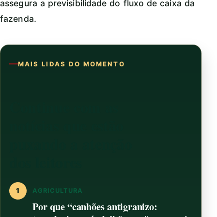
assegura a previsibilidade do fluxo de caixa da
fazenda.
MAIS LIDAS DO MOMENTO
Continue com as
notícias que estão
puxando a atenção
dos leitores
1
AGRICULTURA
Por que “canhões antigranizo: