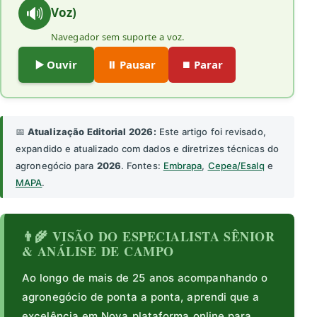
🔊
Voz)
Navegador sem suporte a voz.
▶️ Ouvir
⏸️ Pausar
⏹️ Parar
📅
Atualização Editorial 2026:
Este artigo foi revisado,
expandido e atualizado com dados e diretrizes técnicas do
agronegócio para
2026
. Fontes:
Embrapa
,
Cepea/Esalq
e
MAPA
.
👨‍🌾 VISÃO DO ESPECIALISTA SÊNIOR
& ANÁLISE DE CAMPO
Ao longo de mais de 25 anos acompanhando o
agronegócio de ponta a ponta, aprendi que a
excelência em Nova plataforma online para