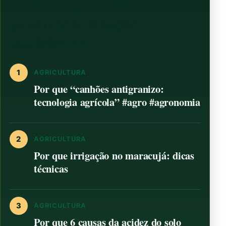
notícias que estão
puxando a atenção
dos leitores
1
AGRICULTURA
Por que “canhões antigranizo:
tecnologia agrícola” #agro #agronomia
2
AGRICULTURA
Por que irrigação no maracujá: dicas
técnicas
3
AGRICULTURA
Por que 6 causas da acidez do solo