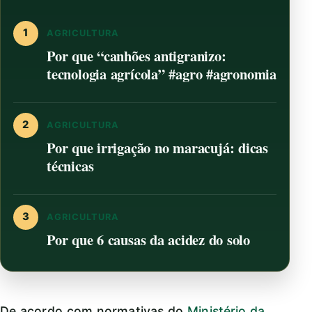
1
AGRICULTURA
Por que “canhões antigranizo:
tecnologia agrícola” #agro #agronomia
2
AGRICULTURA
Por que irrigação no maracujá: dicas
técnicas
3
AGRICULTURA
Por que 6 causas da acidez do solo
De acordo com normativas do
Ministério da