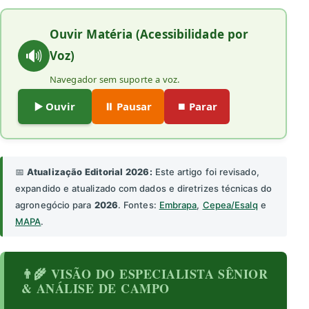
Ouvir Matéria (Acessibilidade por
🔊
Voz)
Navegador sem suporte a voz.
▶️ Ouvir
⏸️ Pausar
⏹️ Parar
📅
Atualização Editorial 2026:
Este artigo foi revisado,
expandido e atualizado com dados e diretrizes técnicas do
agronegócio para
2026
. Fontes:
Embrapa
,
Cepea/Esalq
e
MAPA
.
👨‍🌾 VISÃO DO ESPECIALISTA SÊNIOR
& ANÁLISE DE CAMPO