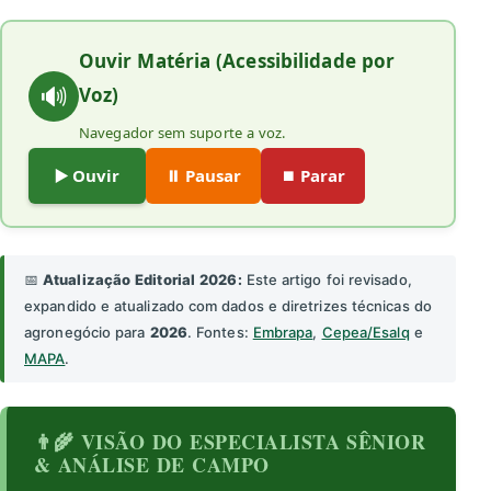
Ouvir Matéria (Acessibilidade por
🔊
Voz)
Navegador sem suporte a voz.
▶️ Ouvir
⏸️ Pausar
⏹️ Parar
📅
Atualização Editorial 2026:
Este artigo foi revisado,
expandido e atualizado com dados e diretrizes técnicas do
agronegócio para
2026
. Fontes:
Embrapa
,
Cepea/Esalq
e
MAPA
.
👨‍🌾 VISÃO DO ESPECIALISTA SÊNIOR
& ANÁLISE DE CAMPO