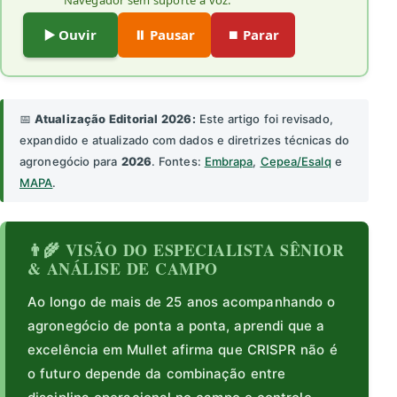
Navegador sem suporte a voz.
▶️ Ouvir
⏸️ Pausar
⏹️ Parar
📅
Atualização Editorial 2026:
Este artigo foi revisado,
expandido e atualizado com dados e diretrizes técnicas do
agronegócio para
2026
. Fontes:
Embrapa
,
Cepea/Esalq
e
MAPA
.
👨‍🌾 VISÃO DO ESPECIALISTA SÊNIOR
& ANÁLISE DE CAMPO
Ao longo de mais de 25 anos acompanhando o
agronegócio de ponta a ponta, aprendi que a
excelência em Mullet afirma que CRISPR não é
o futuro depende da combinação entre