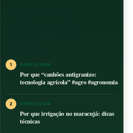
Continue com as
notícias que estão
puxando a atenção
dos leitores
1
AGRICULTURA
Por que “canhões antigranizo:
tecnologia agrícola” #agro #agronomia
2
AGRICULTURA
Por que irrigação no maracujá: dicas
técnicas