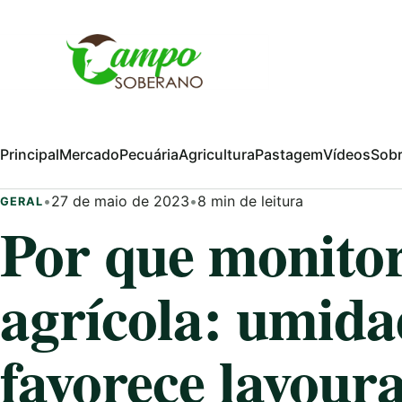
Pular para o conteúdo
Principal
Mercado
Pecuária
Agricultura
Pastagem
Vídeos
Sob
•
27 de maio de 2023
•
8 min de leitura
GERAL
Por que monito
agrícola: umida
favorece lavour