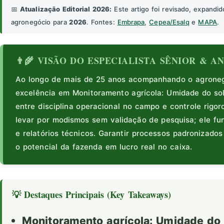
📅
Atualização Editorial 2026:
Este artigo foi revisado, expandid
agronegócio para
2026
. Fontes:
Embrapa
,
Cepea/Esalq
e
MAPA
.
👨‍🌾 VISÃO DO ESPECIALISTA SÊNIOR & 
Ao longo de mais de 25 anos acompanhando o agronegó
excelência em Monitoramento agrícola: Umidade do so
entre disciplina operacional no campo e controle rigor
levar por modismos sem validação de pesquisa; ele 
e relatórios técnicos. Garantir processos padronizado
o potencial da fazenda em lucro real no caixa.
💡 Destaques Principais (Key Takeaways)
Monitoramento agrícola: Umidade do 