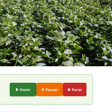
▶️ Ouvir
⏸️ Pausar
⏹️ Parar