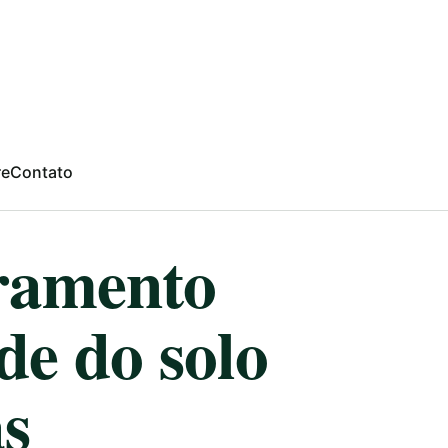
re
Contato
ramento
de do solo
as