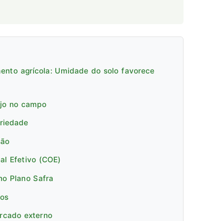
ento agrícola: Umidade do solo favorece
ejo no campo
priedade
são
al Efetivo (COE)
no Plano Safra
cos
ercado externo