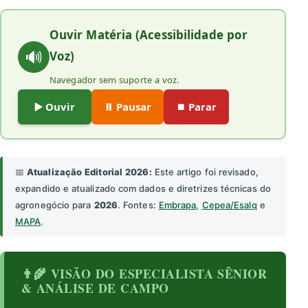
Ouvir Matéria (Acessibilidade por
🔊
Voz)
Navegador sem suporte a voz.
▶️ Ouvir
⏸️ Pausar
⏹️ Parar
📅
Atualização Editorial 2026:
Este artigo foi revisado,
expandido e atualizado com dados e diretrizes técnicas do
agronegócio para
2026
. Fontes:
Embrapa
,
Cepea/Esalq
e
MAPA
.
👨‍🌾 VISÃO DO ESPECIALISTA SÊNIOR
& ANÁLISE DE CAMPO