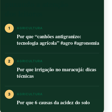
puxando a atenção
dos leitores
1
AGRICULTURA
Por que “canhões antigranizo:
tecnologia agrícola” #agro #agronomia
2
AGRICULTURA
Por que irrigação no maracujá: dicas
técnicas
3
AGRICULTURA
Por que 6 causas da acidez do solo