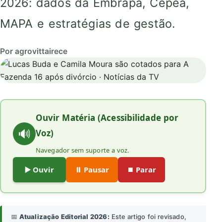
2026: dados da Embrapa, Cepea,
MAPA e estratégias de gestão.
Por agrovittairece
Ouvir Matéria (Acessibilidade por
🔊
Voz)
Navegador sem suporte a voz.
▶️ Ouvir
⏸️ Pausar
⏹️ Parar
📅
Atualização Editorial 2026:
Este artigo foi revisado,