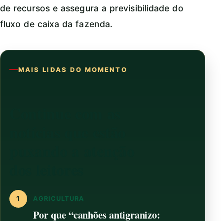
de recursos e assegura a previsibilidade do
fluxo de caixa da fazenda.
MAIS LIDAS DO MOMENTO
Continue com as
notícias que estão
puxando a atenção
dos leitores
1
AGRICULTURA
Por que “canhões antigranizo: