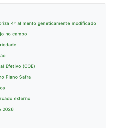
oriza 4º alimento geneticamente modificado
ejo no campo
priedade
são
al Efetivo (COE)
no Plano Safra
cos
ercado externo
e 2026