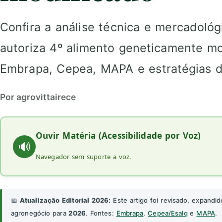
Confira a análise técnica e mercadoló
autoriza 4º alimento geneticamente m
Embrapa, Cepea, MAPA e estratégias d
Por agrovittairece
Ouvir Matéria (Acessibilidade por Voz)
🔊
Navegador sem suporte a voz.
📅
Atualização Editorial 2026:
Este artigo foi revisado, expandid
agronegócio para
2026
. Fontes:
Embrapa
,
Cepea/Esalq
e
MAPA
.