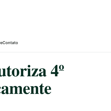
re
Contato
utoriza 4º
camente