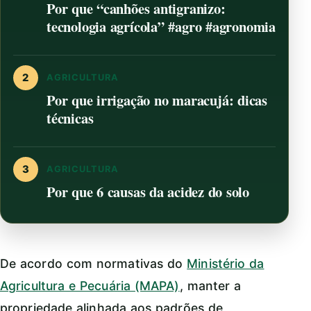
Por que “canhões antigranizo:
tecnologia agrícola” #agro #agronomia
2
AGRICULTURA
Por que irrigação no maracujá: dicas
técnicas
3
AGRICULTURA
Por que 6 causas da acidez do solo
De acordo com normativas do
Ministério da
Agricultura e Pecuária (MAPA)
, manter a
propriedade alinhada aos padrões de