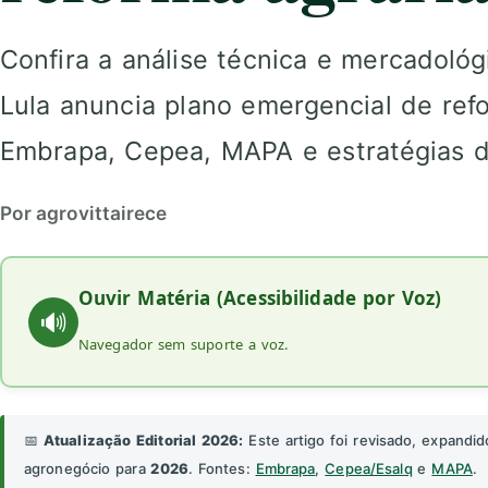
Confira a análise técnica e mercadoló
Lula anuncia plano emergencial de ref
Embrapa, Cepea, MAPA e estratégias d
Por agrovittairece
Ouvir Matéria (Acessibilidade por Voz)
🔊
Navegador sem suporte a voz.
📅
Atualização Editorial 2026:
Este artigo foi revisado, expandid
agronegócio para
2026
. Fontes:
Embrapa
,
Cepea/Esalq
e
MAPA
.