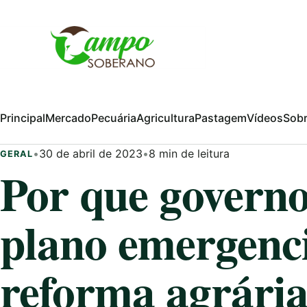
Pular para o conteúdo
Principal
Mercado
Pecuária
Agricultura
Pastagem
Vídeos
Sob
•
30 de abril de 2023
•
8 min de leitura
GERAL
Por que governo
plano emergenci
reforma agrári