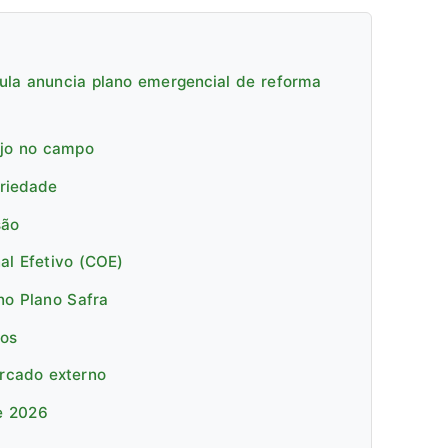
ula anuncia plano emergencial de reforma
ejo no campo
priedade
são
al Efetivo (COE)
no Plano Safra
cos
ercado externo
e 2026