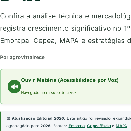
Confira a análise técnica e mercadoló
registra crescimento significativo no 1
Embrapa, Cepea, MAPA e estratégias d
Por agrovittairece
Ouvir Matéria (Acessibilidade por Voz)
🔊
Navegador sem suporte a voz.
📅
Atualização Editorial 2026:
Este artigo foi revisado, expandid
agronegócio para
2026
. Fontes:
Embrapa
,
Cepea/Esalq
e
MAPA
.