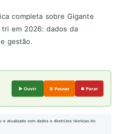
gica completa sobre Gigante
º tri em 2026: dados da
e gestão.
▶️ Ouvir
⏸️ Pausar
⏹️ Parar
o e atualizado com dados e diretrizes técnicas do