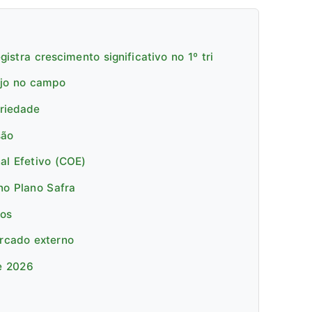
istra crescimento significativo no 1º tri
ejo no campo
priedade
são
al Efetivo (COE)
no Plano Safra
cos
ercado externo
e 2026