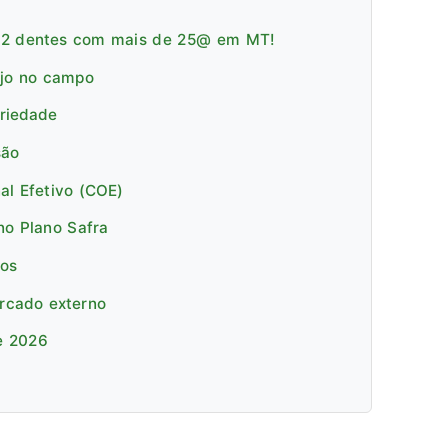
e 2 dentes com mais de 25@ em MT!
ejo no campo
priedade
são
al Efetivo (COE)
no Plano Safra
cos
ercado externo
e 2026