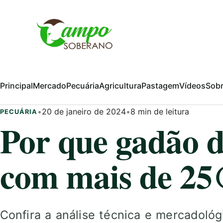
Pular para o conteúdo
Principal
Mercado
Pecuária
Agricultura
Pastagem
Vídeos
Sob
•
20 de janeiro de 2024
•
8 min de leitura
PECUÁRIA
Por que gadão d
com mais de 25
Confira a análise técnica e mercadoló