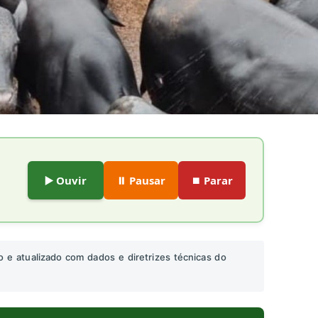
▶️ Ouvir
⏸️ Pausar
⏹️ Parar
o e atualizado com dados e diretrizes técnicas do