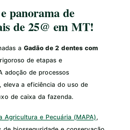
a e panorama de
ais de 25@ em MT!
onadas a
Gadão de 2 dentes com
rigoroso de etapas e
 A adoção de processos
 eleva a eficiência do uso de
luxo de caixa da fazenda.
da Agricultura e Pecuária (MAPA)
,
s de biosseguridade e conservação