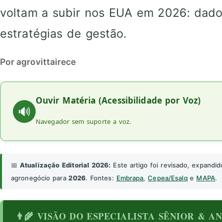
voltam a subir nos EUA em 2026: dad
estratégias de gestão.
Por agrovittairece
Ouvir Matéria (Acessibilidade por Voz)
🔊
Navegador sem suporte a voz.
📅
Atualização Editorial 2026:
Este artigo foi revisado, expandid
agronegócio para
2026
. Fontes:
Embrapa
,
Cepea/Esalq
e
MAPA
.
👨‍🌾 VISÃO DO ESPECIALISTA SÊNIOR & 