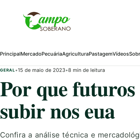
Pular para o conteúdo
Principal
Mercado
Pecuária
Agricultura
Pastagem
Vídeos
Sob
•
15 de maio de 2023
•
8 min de leitura
GERAL
Por que futuros
subir nos eua
Confira a análise técnica e mercadoló