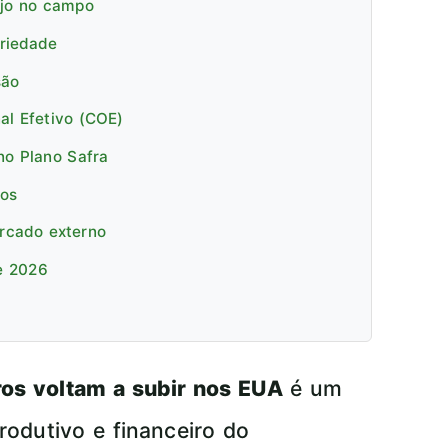
ejo no campo
priedade
são
al Efetivo (COE)
no Plano Safra
cos
ercado externo
e 2026
ros voltam a subir nos EUA
é um
rodutivo e financeiro do