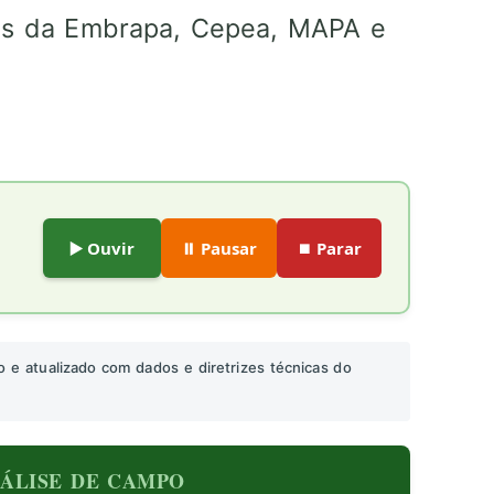
os da Embrapa, Cepea, MAPA e
▶️ Ouvir
⏸️ Pausar
⏹️ Parar
o e atualizado com dados e diretrizes técnicas do
ANÁLISE DE CAMPO